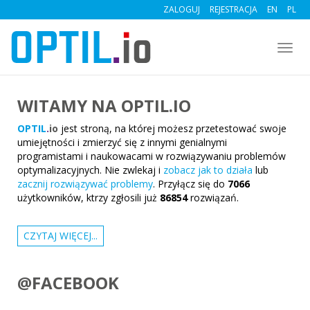
ZALOGUJ
REJESTRACJA
EN
PL
Togg
navig
WITAMY NA OPTIL.IO
OPTIL
.
io
jest stroną, na której możesz przetestować swoje
umiejętności i zmierzyć się z innymi genialnymi
programistami i naukowacami w rozwiązywaniu problemów
optymalizacyjnych. Nie zwlekaj i
zobacz jak to działa
lub
zacznij rozwiązywać problemy
. Przyłącz się do
7066
użytkowników, ktrzy zgłosili już
86854
rozwiązań.
CZYTAJ WIĘCEJ...
@FACEBOOK