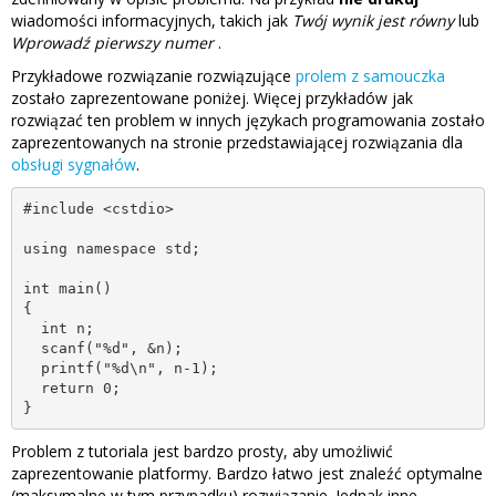
wiadomości informacyjnych, takich jak
Twój wynik jest równy
lub
Wprowadź pierwszy numer
.
Przykładowe rozwiązanie rozwiązujące
prolem z samouczka
zostało zaprezentowane poniżej. Więcej przykładów jak
rozwiązać ten problem w innych językach programowania zostało
zaprezentowanych na stronie przedstawiającej rozwiązania dla
obsługi sygnałów
.
#include <cstdio>

using namespace std;

int main()

{

  int n;

  scanf("%d", &n);

  printf("%d\n", n-1);

  return 0;

}
Problem z tutoriala jest bardzo prosty, aby umożliwić
zaprezentowanie platformy. Bardzo łatwo jest znaleźć optymalne
(maksymalne w tym przypadku) rozwiązanie. Jednak inne