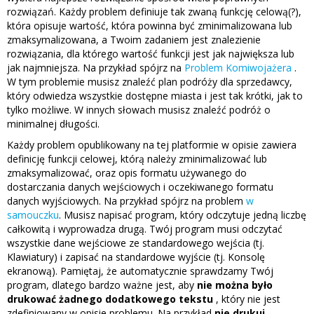
rozwiązań. Każdy problem definiuje tak zwaną funkcję celową(?),
która opisuje wartość, która powinna być zminimalizowana lub
zmaksymalizowana, a Twoim zadaniem jest znalezienie
rozwiązania, dla którego wartość funkcji jest jak największa lub
jak najmniejsza. Na przykład spójrz na
Problem Komiwojażera
.
W tym problemie musisz znaleźć plan podróży dla sprzedawcy,
który odwiedza wszystkie dostępne miasta i jest tak krótki, jak to
tylko możliwe. W innych słowach musisz znaleźć podróż o
minimalnej długości.
Każdy problem opublikowany na tej platformie w opisie zawiera
definicję funkcji celowej, którą należy zminimalizować lub
zmaksymalizować, oraz opis formatu używanego do
dostarczania danych wejściowych i oczekiwanego formatu
danych wyjściowych. Na przykład spójrz na problem
w
samouczku
. Musisz napisać program, który odczytuje jedną liczbę
całkowitą i wyprowadza drugą. Twój program musi odczytać
wszystkie dane wejściowe ze standardowego wejścia (tj.
Klawiatury) i zapisać na standardowe wyjście (tj. Konsolę
ekranową). Pamiętaj, że automatycznie sprawdzamy Twój
program, dlatego bardzo ważne jest, aby
nie można było
drukować żadnego dodatkowego tekstu
, który nie jest
zdefiniowany w opisie problemu. Na przykład
nie drukuj