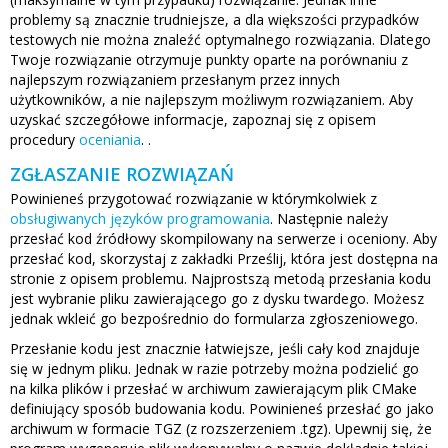
problemy są znacznie trudniejsze, a dla większości przypadków
testowych nie można znaleźć optymalnego rozwiązania. Dlatego
Twoje rozwiązanie otrzymuje punkty oparte na porównaniu z
najlepszym rozwiązaniem przesłanym przez innych
użytkowników, a nie najlepszym możliwym rozwiązaniem. Aby
uzyskać szczegółowe informacje, zapoznaj się z opisem
procedury
oceniania
. .
ZGŁASZANIE ROZWIĄZAŃ
Powinieneś przygotować rozwiązanie w którymkolwiek z
obsługiwanych języków programowania
. Następnie należy
przesłać kod źródłowy skompilowany na serwerze i oceniony. Aby
przesłać kod, skorzystaj z zakładki Prześlij, która jest dostępna na
stronie z opisem problemu. Najprostszą metodą przesłania kodu
jest wybranie pliku zawierającego go z dysku twardego. Możesz
jednak wkleić go bezpośrednio do formularza zgłoszeniowego.
Przesłanie kodu jest znacznie łatwiejsze, jeśli cały kod znajduje
się w jednym pliku. Jednak w razie potrzeby można podzielić go
na kilka plików i przesłać w archiwum zawierającym plik CMake
definiujący sposób budowania kodu. Powinieneś przesłać go jako
archiwum w formacie TGZ (z rozszerzeniem .tgz). Upewnij się, że