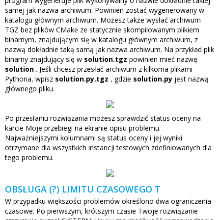
program wygeneruje plik wykonywalny o nazwie dokładnie takiej
samej jak nazwa archiwum. Powinien zostać wygenerowany w
katalogu głównym archiwum. Możesz także wysłać archiwum
TGZ bez plików CMake ze statycznie skompilowanym plikiem
binarnym, znajdującym się w katalogu głównym archiwum, z
nazwą dokładnie taką samą jak nazwa archiwum. Na przykład plik
binarny znajdujący się w
solution.tgz
powinien mieć nazwę
solution
. Jeśli chcesz przesłać archiwum z kilkoma plikami
Pythona, wpisz
solution.py.tgz
, gdzie
solution.py
jest nazwą
głównego pliku.
Po przesłaniu rozwiązania możesz sprawdzić status oceny na
karcie Moje przebiegi na ekranie opisu problemu.
Najważniejszymi kolumnami są status oceny i jej wyniki
otrzymane dla wszystkich instancji testowych zdefiniowanych dla
tego problemu.
OBSŁUGA (?) LIMITU CZASOWEGO T
W przypadku większości problemów określono dwa ograniczenia
czasowe. Po pierwszym, krótszym czasie Twoje rozwiązanie