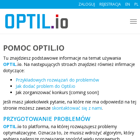
ZALOGUJ
REJESTRACJA
EN
PL
To
nav
POMOC OPTIL.IO
Tu znajdziesz podstawowe informacje na temat używania
OPTIL
.
io
. Na następujących stroach znajdzież również infirmacje
dotyczące:
Przykładowych rozwiązań do problemów
Jak dodać problem do Optil.io
Jak zorganizować konkurs [coming soon]
Jeśli masz jakiekolwiek pytanie, na które nie ma odpowiedzi na tej
stronie możesz zawsze
skontaktować się z nami
.
PRZYGOTOWANIE PROBLEMÓW
OPTIL
.
io
to platforma, na której rozwiązujesz problemy
optymalizacyjne. Oznacza to, że musisz wdrożyć algorytm, który
wybiera najlepsze rozwiązanie spośród wielu poprawnych