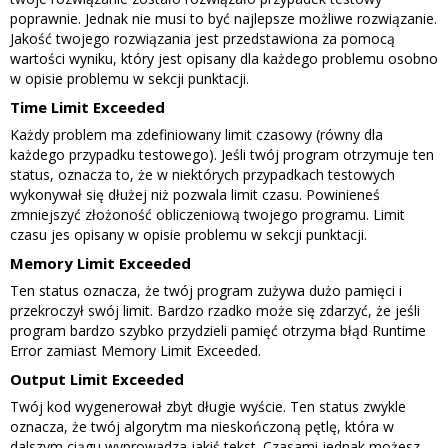
poprawnie. Jednak nie musi to być najlepsze możliwe rozwiązanie.
Jakość twojego rozwiązania jest przedstawiona za pomocą
wartości wyniku, który jest opisany dla każdego problemu osobno
w opisie problemu w sekcji punktacji.
Time Limit Exceeded
Każdy problem ma zdefiniowany limit czasowy (równy dla
każdego przypadku testowego). Jeśli twój program otrzymuje ten
status, oznacza to, że w niektórych przypadkach testowych
wykonywał się dłużej niż pozwala limit czasu. Powinieneś
zmniejszyć złożoność obliczeniową twojego programu. Limit
czasu jes opisany w opisie problemu w sekcji punktacji.
Memory Limit Exceeded
Ten status oznacza, że twój program zużywa dużo pamięci i
przekroczył swój limit. Bardzo rzadko może się zdarzyć, że jeśli
program bardzo szybko przydzieli pamięć otrzyma błąd Runtime
Error zamiast Memory Limit Exceeded.
Output Limit Exceeded
Twój kod wygenerował zbyt długie wyście. Ten status zwykle
oznacza, że twój algorytm ma nieskończoną pętlę, która w
dalszym ciągu wyprowadza jakiś tekst. Czasami jednak możesz