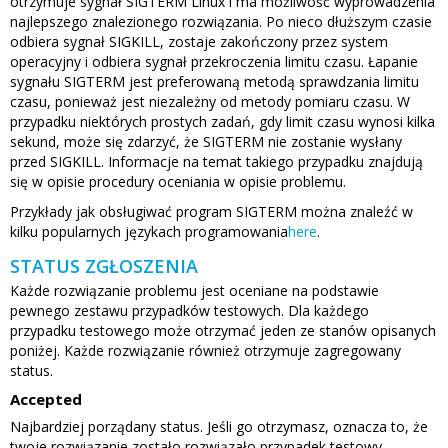
otrzymuje sygnał SIGTERM Linux i ma możliwość wyprowadzenia
najlepszego znalezionego rozwiązania. Po nieco dłuższym czasie
odbiera sygnał SIGKILL, zostaje zakończony przez system
operacyjny i odbiera sygnał przekroczenia limitu czasu. Łapanie
sygnału SIGTERM jest preferowaną metodą sprawdzania limitu
czasu, ponieważ jest niezależny od metody pomiaru czasu. W
przypadku niektórych prostych zadań, gdy limit czasu wynosi kilka
sekund, może się zdarzyć, że SIGTERM nie zostanie wysłany
przed SIGKILL. Informacje na temat takiego przypadku znajdują
się w opisie procedury oceniania w opisie problemu.
Przykłady jak obsługiwać program SIGTERM można znaleźć w
kilku popularnych językach programowania
here
.
STATUS ZGŁOSZENIA
Każde rozwiązanie problemu jest oceniane na podstawie
pewnego zestawu przypadków testowych. Dla każdego
przypadku testowego może otrzymać jeden ze stanów opisanych
poniżej. Każde rozwiązanie również otrzymuje zagregowany
status.
Accepted
Najbardziej porządany status. Jeśli go otrzymasz, oznacza to, że
twoje rozwiązanie zostało rozwiązało przypadek testowy